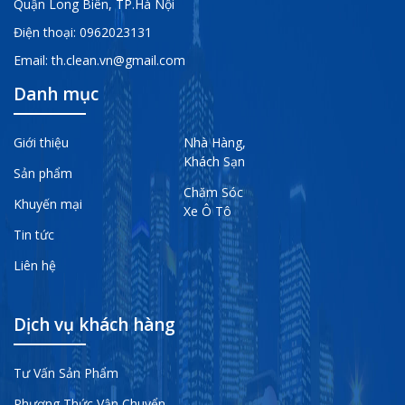
Quận Long Biên, TP.Hà Nội
Điện thoại:
0962023131
Email:
th.clean.vn@gmail.com
Danh mục
Giới thiệu
Nhà Hàng,
Khách Sạn
Sản phẩm
Chăm Sóc
Khuyến mại
Xe Ô Tô
Tin tức
Liên hệ
Dịch vụ khách hàng
Tư Vấn Sản Phẩm
Phương Thức Vận Chuyển