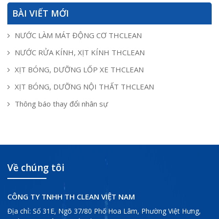
BÀI VIẾT MỚI
NƯỚC LÀM MÁT ĐỘNG CƠ THCLEAN
NƯỚC RỬA KÍNH, XỊT KÍNH THCLEAN
XỊT BÓNG, DƯỠNG LỐP XE THCLEAN
XỊT BÓNG, DƯỠNG NỘI THẤT THCLEAN
Thông báo thay đổi nhân sự
Về chúng tôi
CÔNG TY TNHH TH CLEAN VIỆT NAM
Địa chỉ: Số 31E, Ngõ 37/80 Phố Hoa Lâm, Phường Việt Hưng,