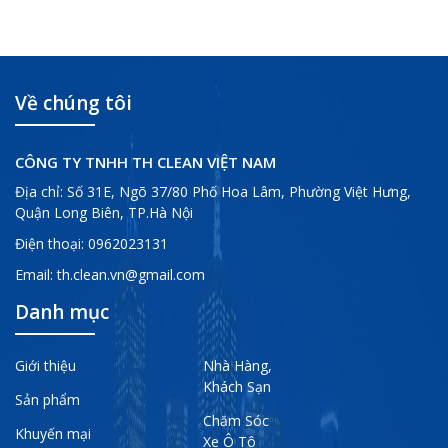
Về chúng tôi
CÔNG TY TNHH TH CLEAN VIỆT NAM
Địa chỉ: Số 31E, Ngõ 37/80 Phố Hoa Lâm, Phường Việt Hưng,
Quận Long Biên, TP.Hà Nội
Điện thoại:
0962023131
Email:
th.clean.vn@gmail.com
Danh mục
Giới thiệu
Nhà Hàng,
Khách Sạn
Sản phẩm
Chăm Sóc
Khuyến mại
Xe Ô Tô