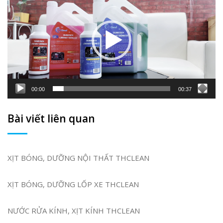
Video
00:00
00:37
Bài viết liên quan
XỊT BÓNG, DƯỠNG NỘI THẤT THCLEAN
XỊT BÓNG, DƯỠNG LỐP XE THCLEAN
NƯỚC RỬA KÍNH, XỊT KÍNH THCLEAN