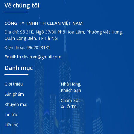
Về chúng tôi
CÔNG TY TNHH TH CLEAN VIỆT NAM
Địa chỉ: Số 31E, Ngõ 37/80 Phố Hoa Lâm, Phường Việt Hưng,
Quận Long Biên, TP.Hà Nội
Điện thoại:
0962023131
Email:
th.clean.vn@gmail.com
Danh mục
Giới thiệu
Nhà Hàng,
Khách Sạn
Sản phẩm
Chăm Sóc
Khuyến mại
Xe Ô Tô
Tin tức
Liên hệ