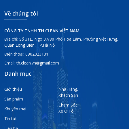
Về chúng tôi
CÔNG TY TNHH TH CLEAN VIỆT NAM
Địa chỉ: Số 31E, Ngõ 37/80 Phố Hoa Lâm, Phường Việt Hưng,
Quận Long Biên, TP.Hà Nội
Điện thoại:
0962023131
Email:
th.clean.vn@gmail.com
Danh mục
Giới thiệu
Nhà Hàng,
Khách Sạn
Sản phẩm
Chăm Sóc
Khuyến mại
Xe Ô Tô
Tin tức
Liên hệ