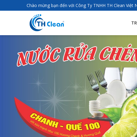
Chào mừng bạn đến với Công Ty TNHH TH Clean Việt
TR