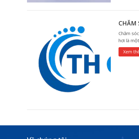
CHĂM S
Chăm sóc
hơi là một
Xem th