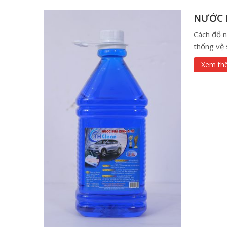
NƯỚC 
Cách đổ n
thống vệ s
Xem th