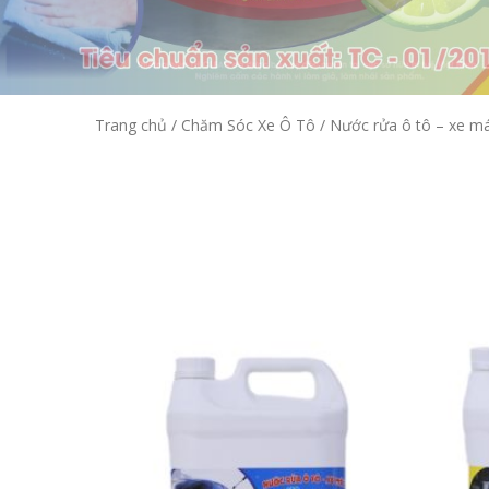
Trang chủ
/
Chăm Sóc Xe Ô Tô
/ Nước rửa ô tô – xe m