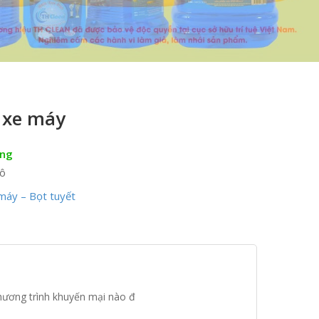
 xe máy
àng
Tô
máy – Bọt tuyết
hương trình khuyến mại nào đ