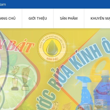
 Nam
ANG CHỦ
GIỚI THIỆU
SẢN PHẨM
KHUYẾN MẠ