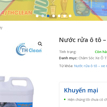
áy
Nước rửa ô tô –
Tình trạng:
Còn h
Danh mục:
Chăm Sóc Xe Ô 
Từ khóa:
Nước rửa ô tô – xe 
Khuyến mại
Hiện chúng tôi chưa có c