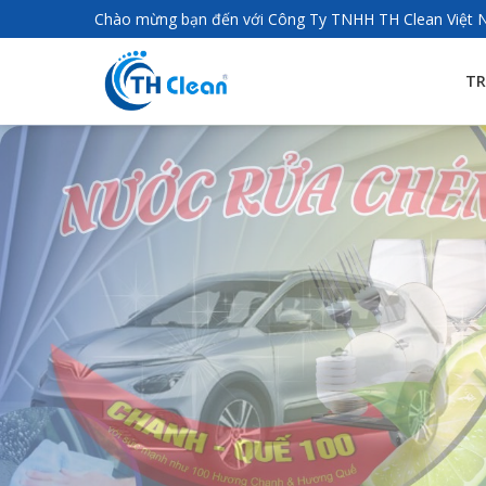
Chào mừng bạn đến với Công Ty TNHH TH Clean Việt
TR