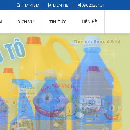
TÌM KIẾM
LIÊN HỆ
0962023131
I
DỊCH VỤ
TIN TỨC
LIÊN HỆ